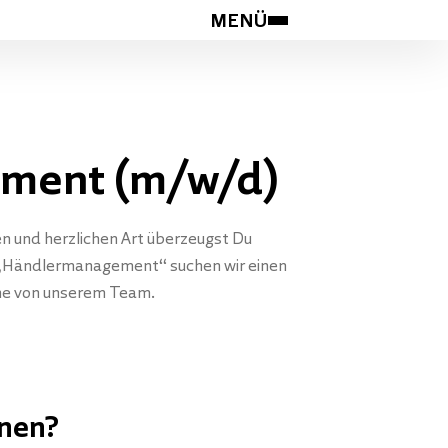
MENÜ
ement (m/w/d)
en und herzlichen Art überzeugst Du
ch „Händlermanagement“ suchen wir einen
rne von unserem Team.
nnen?