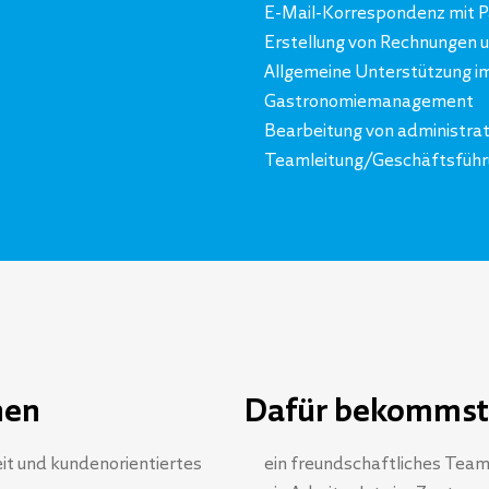
E-Mail-Korrespondenz mit P
Erstellung von Rechnungen 
Allgemeine Unterstützung im
Gastronomiemanagement
Bearbeitung von administra
Teamleitung/Geschäftsfüh
hen
Dafür bekommst
t und kundenorientiertes
ein freundschaftliches Team,