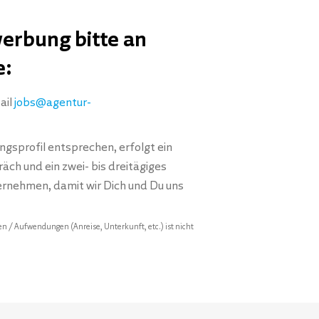
erbung bitte an
e:
ail
jobs@agentur-
gsprofil entsprechen, erfolgt ein
ch und ein zwei- bis dreitägiges
rnehmen, damit wir Dich und Du uns
n / Aufwendungen (Anreise, Unterkunft, etc.) ist nicht