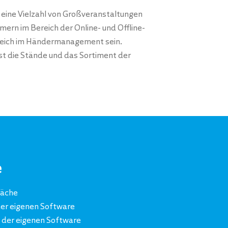
eine Vielzahl von Großveranstaltungen
rn im Bereich der Online- und Offline-
ereich im Händermanagement sein.
sst die Stände und das Sortiment der
e
räche
der eigenen Software
t der eigenen Software