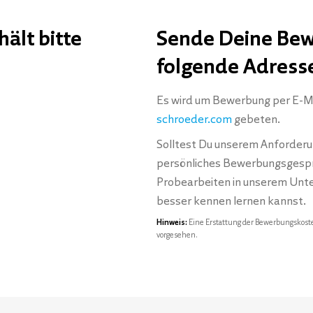
ält bitte
Sende Deine Bew
folgende Adress
Es wird um Bewerbung per E-M
schroeder.com
gebeten.
Solltest Du unserem Anforderun
persönliches Bewerbungsgesprä
Probearbeiten in unserem Unte
besser kennen lernen kannst.
Hinweis:
Eine Erstattung der Bewerbungskoste
vorgesehen.