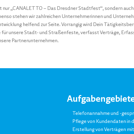
ht nur „CANALETTO – Das Dresdner Stadtfest“, sondern auch 
benso stehen wir zahlreichen Unternehmerinnen und Unternehme
icklung helfend zur Seite. Vorrangig wird Dein Tätigkeitsb
e für unsere Stadt- und Straßenfeste, verfasst Verträge, Erfa
unsere Partnerunternehmen.
Aufgabengebiet
Telefonannahme und -gesp
Pflege von Kundendaten in 
Erstellung von Verträgen mi