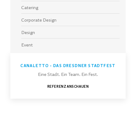
Catering
Corporate Design
Design
Event
Inszenierung
CANALETTO - DAS DRESDNER STADTFEST
Key Visual
Eine Stadt. Ein Team. Ein Fest.
Konzeption
REFERENZ ANSCHAUEN
Künstlerbooking
Lichttechnik
Logistik
Logo